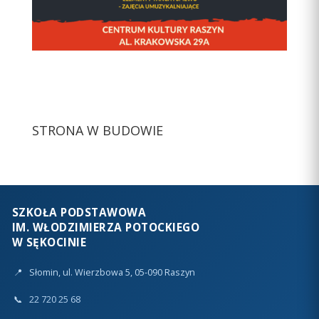
STRONA W BUDOWIE
SZKOŁA PODSTAWOWA
IM. WŁODZIMIERZA POTOCKIEGO
W SĘKOCINIE
📍
Słomin, ul. Wierzbowa 5, 05-090 Raszyn
📞
22 720 25 68