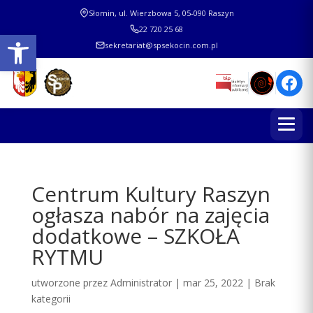
Słomin, ul. Wierzbowa 5, 05-090 Raszyn
22 720 25 68
Otwórz pasek narzędzi
sekretariat@spsekocin.com.pl
Centrum Kultury Raszyn
ogłasza nabór na zajęcia
dodatkowe – SZKOŁA
RYTMU
utworzone przez
Administrator
|
mar 25, 2022
|
Brak
kategorii