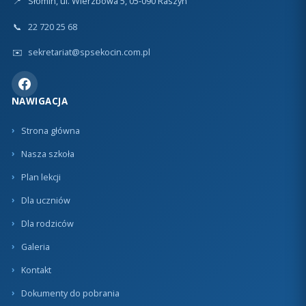
📍
Słomin, ul. Wierzbowa 5, 05-090 Raszyn
📞
22 720 25 68
✉️
sekretariat@spsekocin.com.pl
NAWIGACJA
Strona główna
Nasza szkoła
Plan lekcji
Dla uczniów
Dla rodziców
Galeria
Kontakt
Dokumenty do pobrania