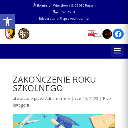
Słomin, ul. Wierzbowa 5, 05-090 Raszyn
22 720 25 68
Otwórz pasek narzędzi
sekretariat@spsekocin.com.pl
ZAKOŃCZENIE ROKU
SZKOLNEGO
utworzone przez
Administrator
|
cze 20, 2023
|
Brak
kategorii