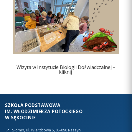
Wizyta w Instytucie Biologii Doświadczalnej –
kliknij
SZKOŁA PODSTAWOWA
IM. WŁODZIMIERZA POTOCKIEGO
W SĘKOCINIE
📍
Słomin, ul. Wierzbowa 5, 05-090 Raszyn