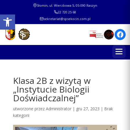
Słomin, ul. Wierzbowa 5, 05-090 Raszyn
22 720 25 68
Otwórz pasek narzędzi
sekretariat@spsekocin.com.pl
Klasa 2B z wizytą w
„Instytucie Biologii
Doświadczalnej”
utworzone przez
Administrator
|
gru 27, 2023
|
Brak
kategorii