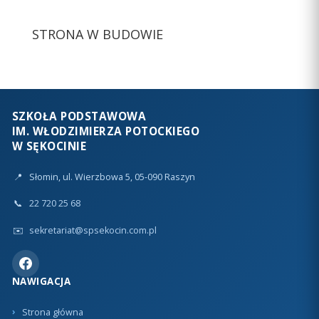
STRONA W BUDOWIE
SZKOŁA PODSTAWOWA
IM. WŁODZIMIERZA POTOCKIEGO
W SĘKOCINIE
📍
Słomin, ul. Wierzbowa 5, 05-090 Raszyn
📞
22 720 25 68
✉️
sekretariat@spsekocin.com.pl
NAWIGACJA
Strona główna