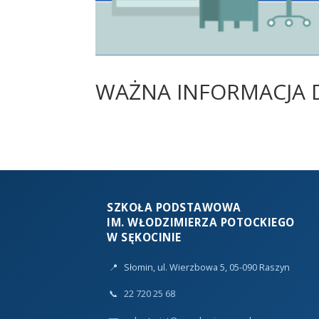
WAŻNA INFORMACJA D
SZKOŁA PODSTAWOWA
IM. WŁODZIMIERZA POTOCKIEGO
W SĘKOCINIE
📍
Słomin, ul. Wierzbowa 5, 05-090 Raszyn
📞
22 720 25 68