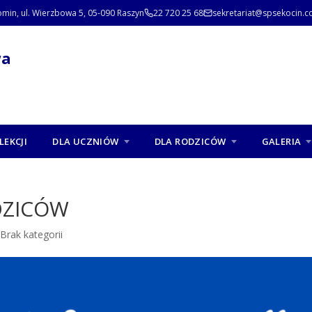
omin, ul. Wierzbowa 5, 05-090 Raszyn
22 720 25 68
sekretariat@spsekocin.c
wa
LEKCJI
DLA UCZNIÓW
DLA RODZICÓW
GALERIA
DZICÓW
|
Brak kategorii