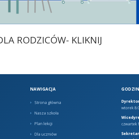
LA RODZICÓW- KLIKNIJ
NAWIGACJA
GODZIN
Dyrektor
Strona główna
wtorek 8:0
Nasza szkoła
Wicedyr
Plan lekcji
czwartek 1
Sekretar
Dla uczniów