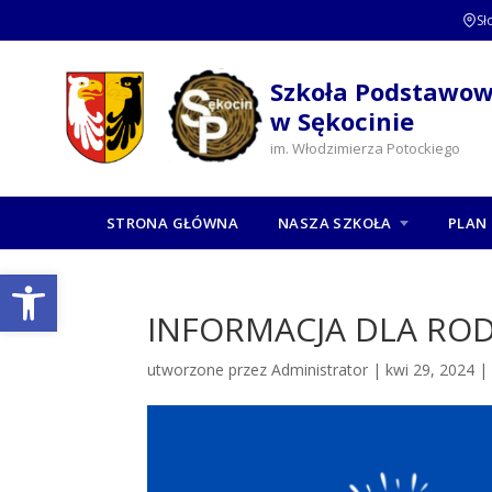
Sł
Szkoła Podstawo
w Sękocinie
im. Włodzimierza Potockiego
STRONA GŁÓWNA
NASZA SZKOŁA
PLAN 
Otwórz pasek narzędzi
INFORMACJA DLA RO
utworzone przez
Administrator
|
kwi 29, 2024