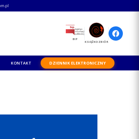
om.pl
BIP
KSIĄŻKOZBIÓR
KONTAKT
DZIENNIK ELEKTRONICZNY